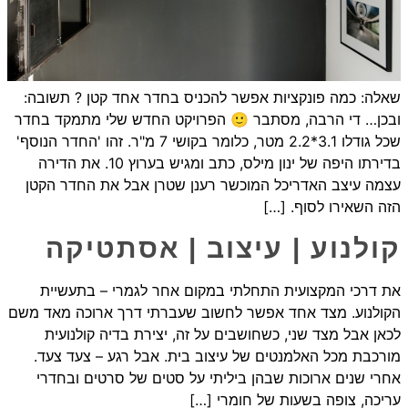
שאלה: כמה פונקציות אפשר להכניס בחדר אחד קטן ? תשובה:
ובכן… די הרבה, מסתבר 🙂 הפרויקט החדש שלי מתמקד בחדר
שכל גודלו 3.1*2.2 מטר, כלומר בקושי 7 מ"ר. זהו 'החדר הנוסף'
בדירתו היפה של ינון מילס, כתב ומגיש בערוץ 10. את הדירה
עצמה עיצב האדריכל המוכשר רענן שטרן אבל את החדר הקטן
הזה השאירו לסוף. […]
קולנוע | עיצוב | אסתטיקה
את דרכי המקצועית התחלתי במקום אחר לגמרי – בתעשיית
הקולנוע. מצד אחד אפשר לחשוב שעברתי דרך ארוכה מאד משם
לכאן אבל מצד שני, כשחושבים על זה, יצירת בדיה קולנועית
מורכבת מכל האלמנטים של עיצוב בית. אבל רגע – צעד צעד.
אחרי שנים ארוכות שבהן ביליתי על סטים של סרטים ובחדרי
עריכה, צופה בשעות של חומרי […]